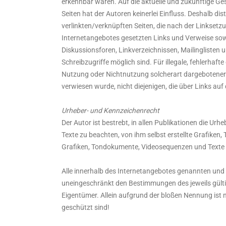
erkennbar waren. Auf die aktuelle und zukünftige Ges
Seiten hat der Autoren keinerlei Einfluss. Deshalb dist
verlinkten/verknüpften Seiten, die nach der Linksetzu
Internetangebotes gesetzten Links und Verweise sow
Diskussionsforen, Linkverzeichnissen, Mailinglisten 
Schreibzugriffe möglich sind. Für illegale, fehlerhaf
Nutzung oder Nichtnutzung solcherart dargebotener In
verwiesen wurde, nicht diejenigen, die über Links auf d
Urheber- und Kennzeichenrecht
Der Autor ist bestrebt, in allen Publikationen die 
Texte zu beachten, von ihm selbst erstellte Grafiken
Grafiken, Tondokumente, Videosequenzen und Texte 
Alle innerhalb des Internetangebotes genannten und
uneingeschränkt den Bestimmungen des jeweils gülti
Eigentümer. Allein aufgrund der bloßen Nennung ist n
geschützt sind!