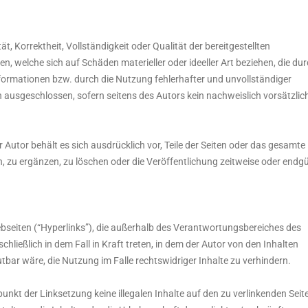
t, Korrektheit, Vollständigkeit oder Qualität der bereitgestellten
 welche sich auf Schäden materieller oder ideeller Art beziehen, die du
ormationen bzw. durch die Nutzung fehlerhafter und unvollständiger
 ausgeschlossen, sofern seitens des Autors kein nachweislich vorsätzlic
r Autor behält es sich ausdrücklich vor, Teile der Seiten oder das gesamte
zu ergänzen, zu löschen oder die Veröffentlichung zeitweise oder endgü
ebseiten (“Hyperlinks”), die außerhalb des Verantwortungsbereiches des
hließlich in dem Fall in Kraft treten, in dem der Autor von den Inhalten
bar wäre, die Nutzung im Falle rechtswidriger Inhalte zu verhindern.
punkt der Linksetzung keine illegalen Inhalte auf den zu verlinkenden Seit