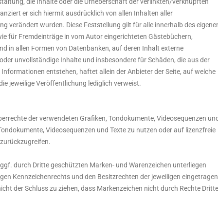
taltung, die Inhalte oder die Urheberschaft der verlinkten/verknüpften
anziert er sich hiermit ausdrücklich von allen Inhalten aller
ng verändert wurden. Diese Feststellung gilt für alle innerhalb des eigene
ie für Fremdeinträge in vom Autor eingerichteten Gästebüchern,
und in allen Formen von Datenbanken, auf deren Inhalt externe
te oder unvollständige Inhalte und insbesondere für Schäden, die aus der
formationen entstehen, haftet allein der Anbieter der Seite, auf welche
ie jeweilige Veröffentlichung lediglich verweist.
Urheberrechte der verwendeten Grafiken, Tondokumente, Videosequenzen un
, Tondokumente, Videosequenzen und Texte zu nutzen oder auf lizenzfreie
zurückzugreifen.
 ggf. durch Dritte geschützten Marken- und Warenzeichen unterliegen
gen Kennzeichenrechts und den Besitzrechten der jeweiligen eingetrage
icht der Schluss zu ziehen, dass Markenzeichen nicht durch Rechte Dritte